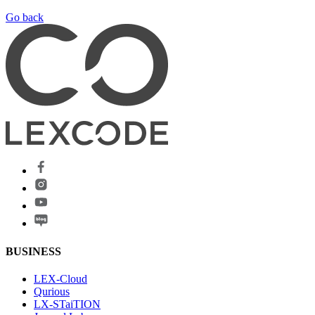
Go back
BUSINESS
LEX-Cloud
Qurious
LX-STaiTION