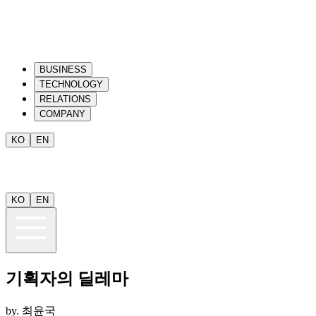
BUSINESS
TECHNOLOGY
RELATIONS
COMPANY
KO
EN
KO
EN
기획자의 딜레마
by.
최윤국