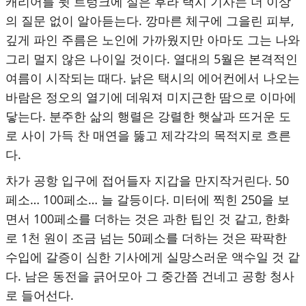
캐리어를 뒷 트렁크에 실은 후라 택시 기사는 더 이상
의 질문 없이 알아듣는다. 깡마른 체구에 그을린 피부,
깊게 파인 주름은 노인에 가까웠지만 아마도 그는 나와
그리 멀지 않은 나이일 것이다. 열대의 5월은 본격적인
여름이 시작되는 때다. 낡은 택시의 에어컨에서 나오는
바람은 정오의 열기에 데워져 미지근한 땀으로 이마에
닿는다. 분주한 삶의 행렬은 강렬한 햇살과 뜨거운 도
로 사이 가득 찬 매연을 뚫고 제각각의 목적지로 흐른
다.
차가 공항 입구에 접어들자 지갑을 만지작거린다. 50
페소… 100페소… 늘 갈등이다. 미터에 찍힌 250을 보
면서 100페소를 더하는 것은 과한 팁인 것 같고, 한화
로 1천 원이 조금 넘는 50페소를 더하는 것은 팍팍한
수입에 갈증이 심한 기사에게 실망스러운 액수일 것 같
다. 남은 동전을 긁어모아 그 중간쯤 건네고 공항 청사
로 들어선다.