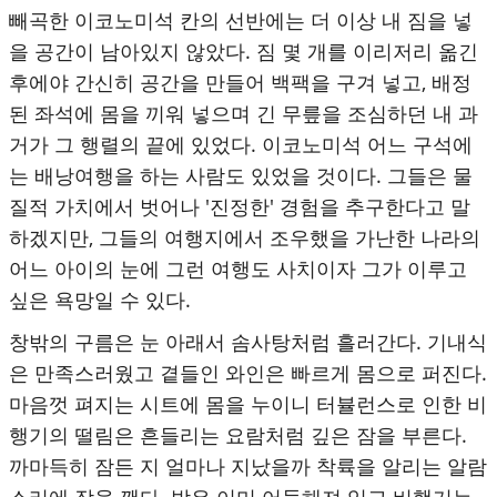
빼곡한 이코노미석 칸의 선반에는 더 이상 내 짐을 넣
을 공간이 남아있지 않았다. 짐 몇 개를 이리저리 옮긴
후에야 간신히 공간을 만들어 백팩을 구겨 넣고, 배정
된 좌석에 몸을 끼워 넣으며 긴 무릎을 조심하던 내 과
거가 그 행렬의 끝에 있었다. 이코노미석 어느 구석에
는 배낭여행을 하는 사람도 있었을 것이다. 그들은 물
질적 가치에서 벗어나 '진정한' 경험을 추구한다고 말
하겠지만, 그들의 여행지에서 조우했을 가난한 나라의
어느 아이의 눈에 그런 여행도 사치이자 그가 이루고
싶은 욕망일 수 있다.
창밖의 구름은 눈 아래서 솜사탕처럼 흘러간다. 기내식
은 만족스러웠고 곁들인 와인은 빠르게 몸으로 퍼진다.
마음껏 펴지는 시트에 몸을 누이니 터뷸런스로 인한 비
행기의 떨림은 흔들리는 요람처럼 깊은 잠을 부른다.
까마득히 잠든 지 얼마나 지났을까 착륙을 알리는 알람
소리에 잠을 깬다. 밖은 이미 어둑해져 있고 비행기는