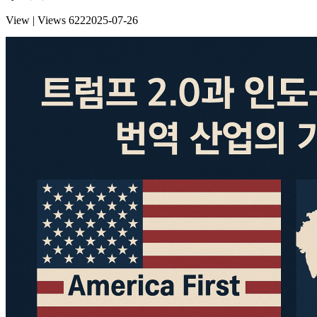
View | Views
622
2025-07-26