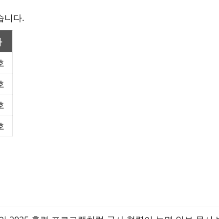
습니다
.
가
호
호
호
호