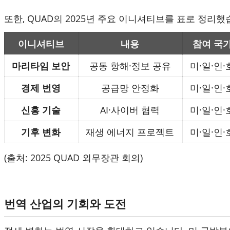
또한
, QUAD
의
2025
년 주요 이니셔티브를 표로 정리했
이니셔티브
내용
참여 국
마리타임 보안
공동 항해
·
정보 공유
미
·
일
·
인
·
경제 번영
공급망 안정화
미
·
일
·
인
·
신흥 기술
AI·
사이버 협력
미
·
일
·
인
·
기후 변화
재생 에너지 프로젝트
미
·
일
·
인
·
(출처: 2025 QUAD 외무장관 회의)
번역 산업의 기회와 도전