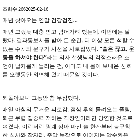
조회수
266
2025-02-16
매년 찾아오는 연말 건강검진...
매년 그랬듯 대충 받고 넘어가려 했는데, 이번에는 달
랐다. 결과통보서를 받아 든 순간, 더 이상 모른 척할 수
없는 수치와 문구가 시선을 사로잡았다.
“술은 끊고, 운
동을 하셔야 한다”
라는 의사 선생님의 걱정스러운 조
언이 날카롭게 들리는 건, 아마도 내 몸이 보내온 신호
를 오랫동안 외면해 왔기 때문일 것이다.
되돌아보니 그동안 참 무심했다.
매일 아침의 무거운 피로감, 점심 후의 몰려오는 졸림,
퇴근 무렵 집중력 저하는 직장인이라면 당연한 것으로
여겼다. 이런저런 핑계 삼아 마신 술 한잔부터 불규칙
한 식사와 잠자리, 주말 늦잠으로 이어지는 악순환은