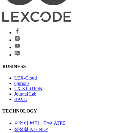
BUSINESS
LEX-Cloud
Qurious
LX-STaiTION
Journal Lab
BAVL
TECHNOLOGY
자연어 번역 · 감수​ ATPE
생성형 AI · NLP