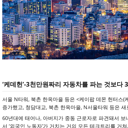
‘케데헌’-3천만원짜리 자동차를 파는 것보다 
서울 N타워, 북촌 한옥마을 등은 <케이팝 데몬 헌터스
증가했고, 청담대교, 북촌 한옥마을, N서울타워 등은 새
60년대에 태어나, 아버지가 중동 근로자로 파견돼서 보
서 ‘외국인 노동자’가 거치는 거의 모든 테크트리를 거쳐