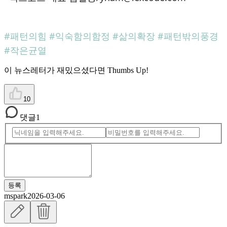
#패턴의힘 #익숙함의함정 #삶의확장 #패턴밖의풍경
#작은균열
이 뉴스레터가 재밌으셨다면 Thumbs Up!
10
댓글
1
등록
mspark
2026-03-06