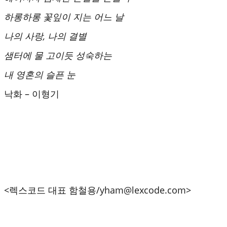
하롱하롱 꽃잎이 지는 어느 날
나의 사랑, 나의 결별
샘터에 물 고이듯 성숙하는
내 영혼의 슬픈 눈
낙화 – 이형기
<렉스코드 대표 함철용/yham@lexcode.com>