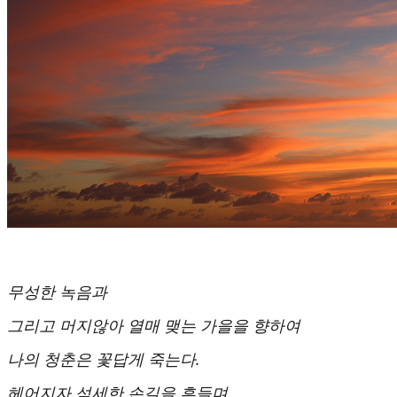
무성한 녹음과
그리고 머지않아 열매 맺는 가을을 향하여
나의 청춘은 꽃답게 죽는다.
헤어지자 섬세한 손길을 흔들며