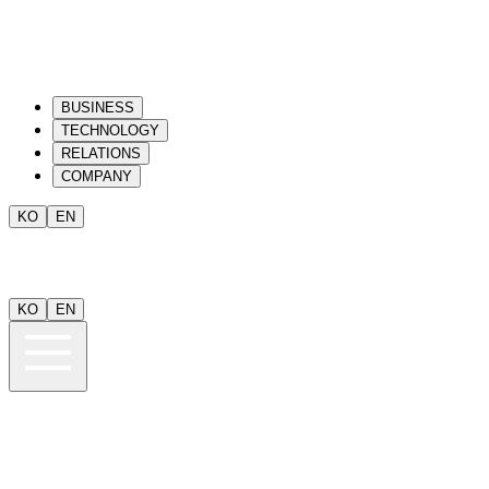
BUSINESS
TECHNOLOGY
RELATIONS
COMPANY
KO
EN
KO
EN